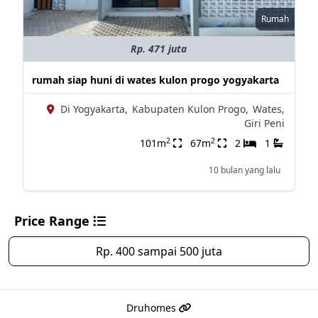
Rumah
Rp. 471 juta
rumah siap huni di wates kulon progo yogyakarta
Di Yogyakarta,
Kabupaten Kulon Progo,
Wates,
Giri Peni
2
2
101m
67m
2
1
10 bulan yang lalu
Price Range
Rp. 400 sampai 500 juta
Druhomes