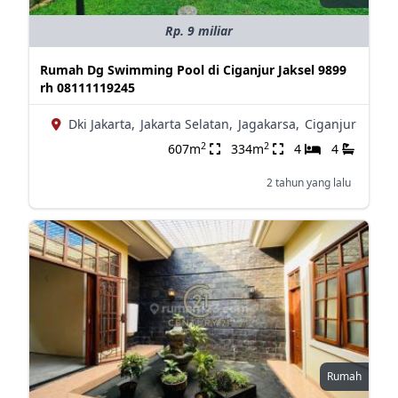
Rp. 9 miliar
Rumah Dg Swimming Pool di Ciganjur Jaksel 9899
rh 08111119245
Dki Jakarta,
Jakarta Selatan,
Jagakarsa,
Ciganjur
2
2
607m
334m
4
4
2 tahun yang lalu
Rumah