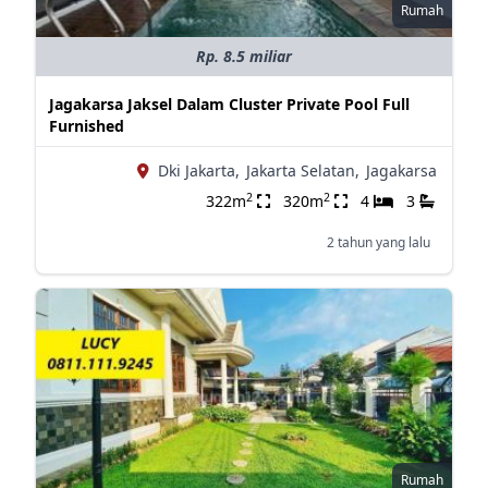
Rumah
Rp. 8.5 miliar
Jagakarsa Jaksel Dalam Cluster Private Pool Full
Furnished
Dki Jakarta,
Jakarta Selatan,
Jagakarsa
2
2
322m
320m
4
3
2 tahun yang lalu
Rumah