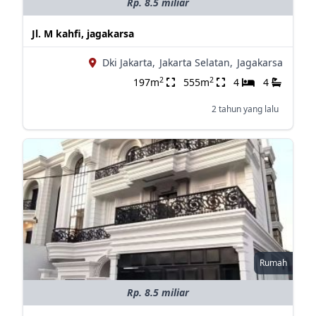
Rp. 8.5 miliar
Jl. M kahfi, jagakarsa
Dki Jakarta,
Jakarta Selatan,
Jagakarsa
2
2
197m
555m
4
4
2 tahun yang lalu
Rumah
Rp. 8.5 miliar