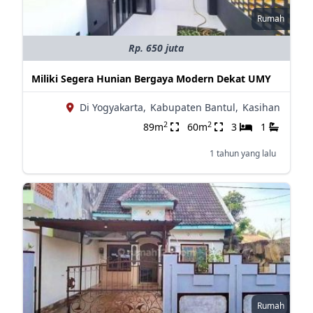
Rumah
Rp. 650 juta
Miliki Segera Hunian Bergaya Modern Dekat UMY
Di Yogyakarta,
Kabupaten Bantul,
Kasihan
2
2
89m
60m
3
1
1 tahun yang lalu
Rumah