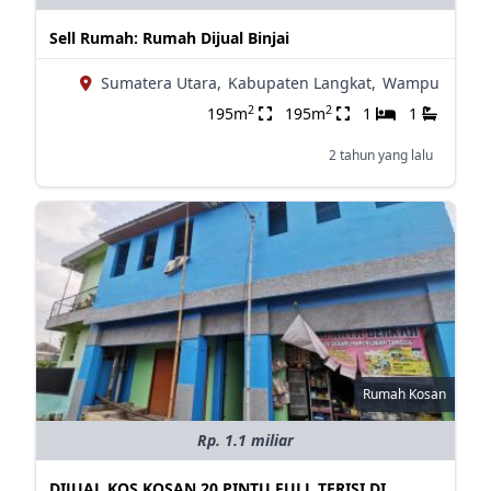
Sell Rumah: Rumah Dijual Binjai
Sumatera Utara,
Kabupaten Langkat,
Wampu
2
2
195m
195m
1
1
2 tahun yang lalu
Rumah Kosan
Rp. 1.1 miliar
DIJUAL KOS KOSAN 20 PINTU FULL TERISI DI