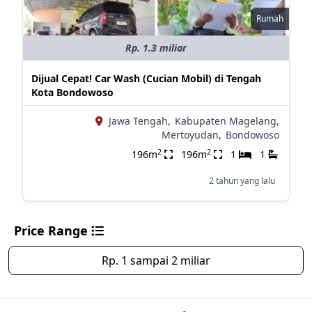
Rumah
Rp. 1.3 miliar
Dijual Cepat! Car Wash (Cucian Mobil) di Tengah
Kota Bondowoso
Jawa Tengah,
Kabupaten Magelang,
Mertoyudan,
Bondowoso
2
2
196m
196m
1
1
2 tahun yang lalu
Price Range
Rp. 1 sampai 2 miliar