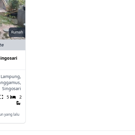
Rumah
ta
ingosari
Lampung,
anggamus,
,
Singosari
5
2
un yang lalu