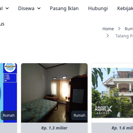
al
Disewa
Pasang Iklan
Hubungi
Kebija
us
Home
Ru
Talang 
Rumah
Rumah
Rp. 1.3 miliar
Rp. 1.6 mil