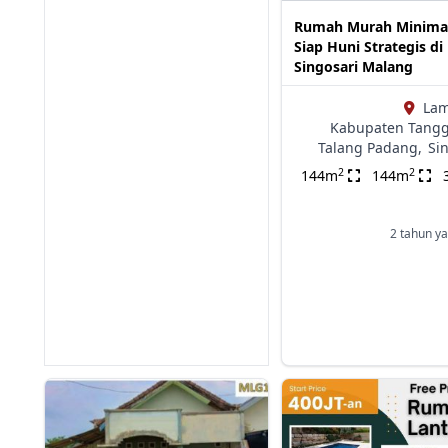
Rumah Murah Minimal
Siap Huni Strategis di
Singosari Malang
La
Kabupaten Tang
Talang Padang,
Si
2
2
144m
144m
2 tahun ya