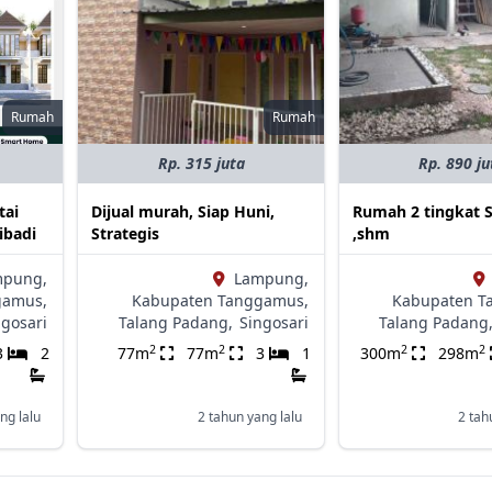
Rumah
Rumah
Rp. 315 juta
Rp. 890 ju
tai
Dijual murah, Siap Huni,
Rumah 2 tingkat S
ibadi
Strategis
,shm
mpung,
Lampung,
gamus,
Kabupaten Tanggamus,
Kabupaten T
ngosari
Talang Padang,
Singosari
Talang Padang
2
2
2
2
3
2
77m
77m
3
1
300m
298m
ng lalu
2 tahun yang lalu
2 tah