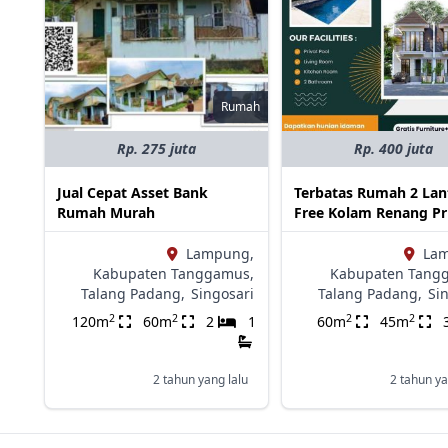
Rumah
Rp. 275 juta
Rp. 400 juta
Jual Cepat Asset Bank
Terbatas Rumah 2 Lan
Rumah Murah
Free Kolam Renang Pr
Lampung,
La
Kabupaten Tanggamus,
Kabupaten Tang
Talang Padang,
Singosari
Talang Padang,
Si
2
2
2
2
120m
60m
2
1
60m
45m
2 tahun yang lalu
2 tahun ya