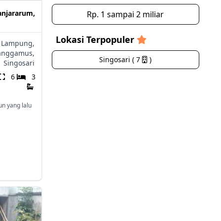
anjararum,
Rp. 1 sampai 2 miliar
Lokasi Terpopuler
Lampung,
anggamus,
Singosari ( 7
)
,
Singosari
6
3
un yang lalu