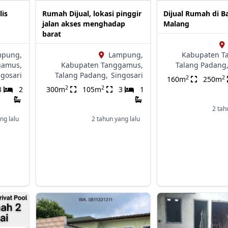
is
Rumah Dijual, lokasi pinggir
Dijual Rumah di B
jalan akses menghadap
Malang
barat
mpung,
Lampung,
Kabupaten T
gamus,
Kabupaten Tanggamus,
Talang Padang
ngosari
Talang Padang,
Singosari
2
2
160m
250m
2
2
3
2
300m
105m
3
1
2 tah
ng lalu
2 tahun yang lalu