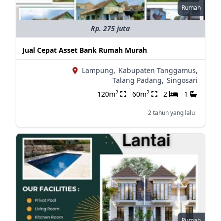
Rumah
Rp. 275 juta
Jual Cepat Asset Bank Rumah Murah
Lampung,
Kabupaten Tanggamus,
Talang Padang,
Singosari
2
2
120m
60m
2
1
2 tahun yang lalu
Rumah