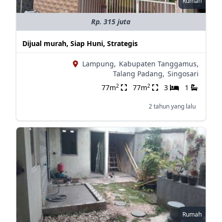
Rumah
Rp. 315 juta
Dijual murah, Siap Huni, Strategis
Lampung,
Kabupaten Tanggamus,
Talang Padang,
Singosari
2
2
77m
77m
3
1
2 tahun yang lalu
Rumah