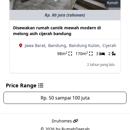
Rumah
Rp. 80 juta (tahunan)
Disewakan rumah cantik mewah modern di
melong asih cijerah bandung
Jawa Barat,
Bandung,
Bandung Kulon,
Cijerah
2
2
98m
170m
3
2
2 tahun yang lalu
Price Range
Rp. 50 sampai 100 juta
Druhomes
© 2026 by
RumahDaerah