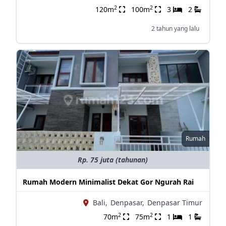
2
2
120m
100m
3
2
2 tahun yang lalu
Rumah
Rp. 75 juta (tahunan)
Rumah Modern Minimalist Dekat Gor Ngurah Rai
Bali,
Denpasar,
Denpasar Timur
2
2
70m
75m
1
1