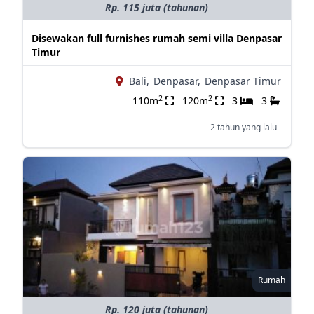
Rp. 115 juta (tahunan)
Disewakan full furnishes rumah semi villa Denpasar
Timur
Bali,
Denpasar,
Denpasar Timur
2
2
110m
120m
3
3
2 tahun yang lalu
Rumah
Rp. 120 juta (tahunan)