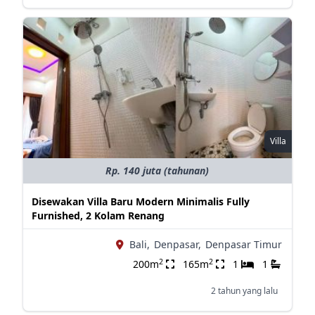
Villa
Rp. 140 juta (tahunan)
Disewakan Villa Baru Modern Minimalis Fully
Furnished, 2 Kolam Renang
Bali,
Denpasar,
Denpasar Timur
2
2
200m
165m
1
1
2 tahun yang lalu