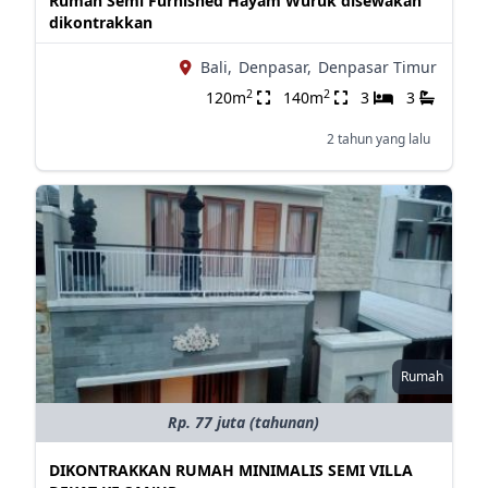
Rumah Semi Furnished Hayam Wuruk disewakan
dikontrakkan
Bali,
Denpasar,
Denpasar Timur
2
2
120m
140m
3
3
2 tahun yang lalu
Rumah
Rp. 77 juta (tahunan)
DIKONTRAKKAN RUMAH MINIMALIS SEMI VILLA