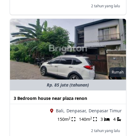
2 tahun yang lalu
Rumah
Rp. 85 juta (tahunan)
3 Bedroom house near plaza renon
Bali,
Denpasar,
Denpasar Timur
2
2
150m
140m
3
4
2 tahun yang lalu