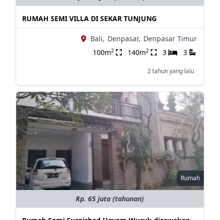
RUMAH SEMI VILLA DI SEKAR TUNJUNG
Bali,
Denpasar,
Denpasar Timur
2
2
100m
140m
3
3
2 tahun yang lalu
Rumah
Rp. 65 juta (tahunan)