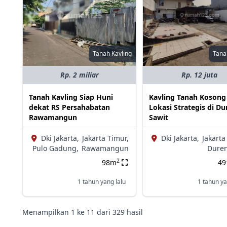
Tanah Kavling
Tana
Rp. 2 miliar
Rp. 12 juta
Tanah Kavling Siap Huni
Kavling Tanah Kosong
dekat RS Persahabatan
Lokasi Strategis di Du
Rawamangun
Sawit
Dki Jakarta,
Jakarta Timur,
Dki Jakarta,
Jakarta
Pulo Gadung,
Rawamangun
Duren
2
98m
4
1 tahun yang lalu
1 tahun ya
Menampilkan
1
ke
11
dari
329
hasil