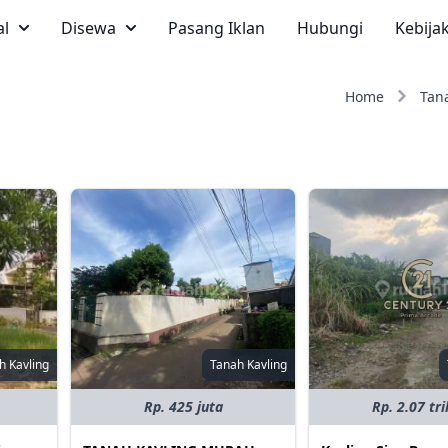
al
Disewa
Pasang Iklan
Hubungi
Kebija
Home
Tan
h Kavling
Tanah Kavling
Rp. 425 juta
Rp. 2.07 tri