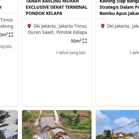
i
TANAH KAVLING MURAH
Kavling Siap Bang
r
EXCLUSIVE DEKAT TERMINAL
Strategis Dalam 
PONDOK KELAPA
Bambu Apus Jakar
 Timur,
Cakung
Dki Jakarta,
Jakarta Timur,
Dki Jakarta,
Jak
Duren Sawit,
Pondok Kelapa
2
40m
2
50m
ng lalu
1 tahun yang lalu
1 tah