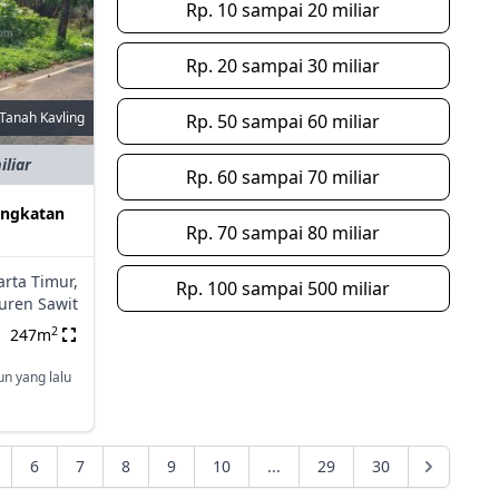
Rp. 10 sampai 20 miliar
Rp. 20 sampai 30 miliar
Tanah Kavling
Rp. 50 sampai 60 miliar
iliar
Rp. 60 sampai 70 miliar
Angkatan
Rp. 70 sampai 80 miliar
arta Timur,
Rp. 100 sampai 500 miliar
uren Sawit
2
247m
un yang lalu
6
7
8
9
10
...
29
30