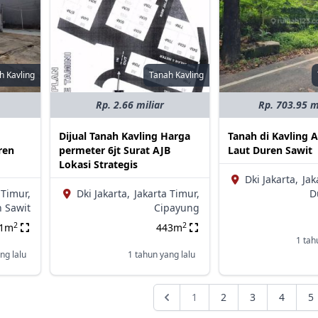
h Kavling
Tanah Kavling
Rp. 2.66 miliar
Rp. 703.95 m
Dijual Tanah Kavling Harga
Tanah di Kavling 
ren
permeter 6jt Surat AJB
Laut Duren Sawit
Lokasi Strategis
Dki Jakarta,
Jak
 Timur,
Dki Jakarta,
Jakarta Timur,
D
 Sawit
Cipayung
2
2
91m
443m
1 tah
ng lalu
1 tahun yang lalu
1
2
3
4
5