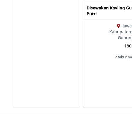
Disewakan Kavling G
Putri
Jawa
Kabupaten 
Gunung
18
2 tahun ya