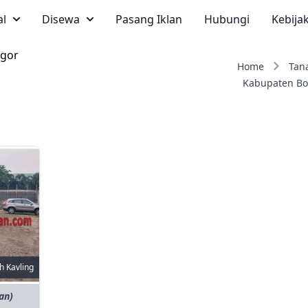
al
Disewa
Pasang Iklan
Hubungi
Kebija
ogor
Home
Tan
Kabupaten Bo
h Kavling
an)