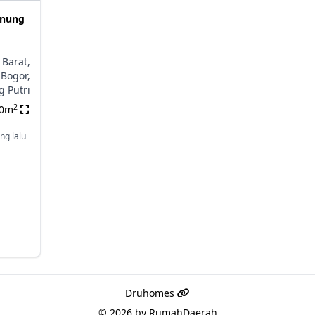
unung
 Barat,
Bogor,
 Putri
2
00m
ng lalu
Druhomes
© 2026 by
RumahDaerah