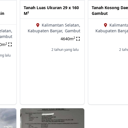
Tanah Luas Ukuran 29 x 160
Tanah Kosong Dae
sin
M²
Gambut
Kalimantan Selatan,
Kalimanta
elatan,
Kabupaten Banjar,
Gambut
Kabupaten Banja
ambut
2
4640m
2
00m
2 tahun yang lalu
2 tah
ng lalu