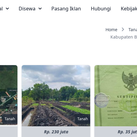
al
Disewa
Pasang Iklan
Hubungi
Kebija
Home
Tan
Kabupaten B
Tanah
Tanah
Rp. 230 juta
Rp. 35 ju