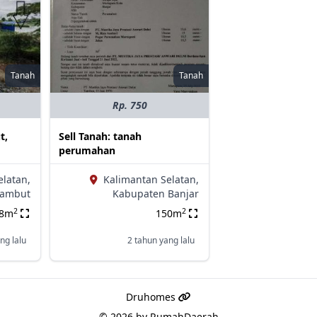
Tanah
Tanah
Rp. 750
t,
Sell Tanah: tanah
perumahan
elatan,
Kalimantan Selatan,
ambut
Kabupaten Banjar
2
2
18m
150m
ng lalu
2 tahun yang lalu
Druhomes
© 2026 by
RumahDaerah