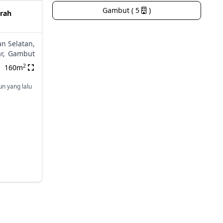
Gambut ( 5
)
rah
n Selatan,
r,
Gambut
2
160m
un yang lalu