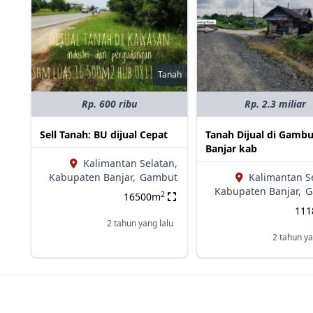
Tanah
Rp. 600 ribu
Rp. 2.3 miliar
Sell Tanah: BU dijual Cepat
Tanah Dijual di Gambu
Banjar kab
Kalimantan Selatan,
Kabupaten Banjar,
Gambut
Kalimantan S
Kabupaten Banjar,
G
2
16500m
11
2 tahun yang lalu
2 tahun ya