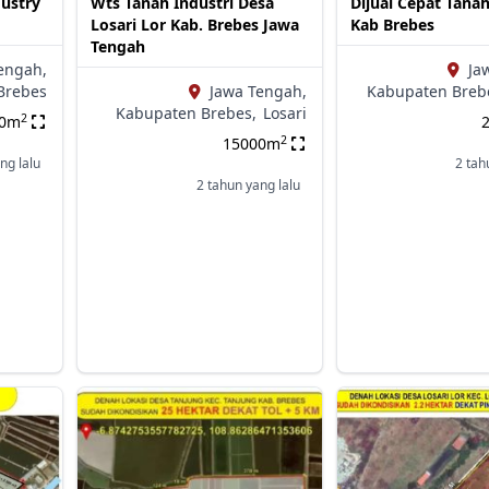
dustry
Wts Tanah Industri Desa
Dijual Cepat Tana
Losari Lor Kab. Brebes Jawa
Kab Brebes
Tengah
engah,
Ja
Brebes
Jawa Tengah,
Kabupaten Breb
Kabupaten Brebes,
Losari
2
00m
2
15000m
ng lalu
2 tah
2 tahun yang lalu