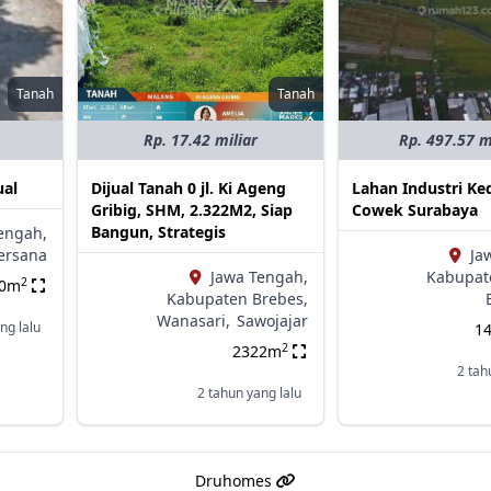
Tanah
Tanah
Rp. 17.42 miliar
Rp. 497.57 m
ual
Dijual Tanah 0 jl. Ki Ageng
Lahan Industri K
Gribig, SHM, 2.322M2, Siap
Cowek Surabaya
Bangun, Strategis
engah,
ersana
Ja
Jawa Tengah,
Kabupat
2
00m
Kabupaten Brebes,
Wanasari,
Sawojajar
ng lalu
1
2
2322m
2 tah
2 tahun yang lalu
Druhomes