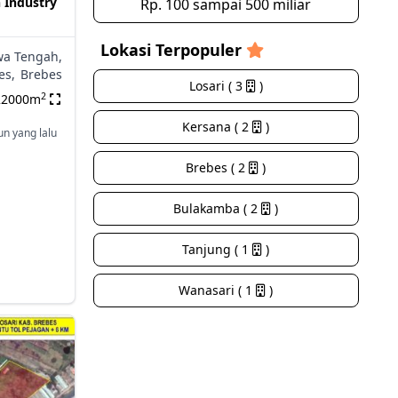
h Industry
Rp. 100 sampai 500 miliar
Lokasi Terpopuler
wa Tengah,
es,
Brebes
Losari ( 3
)
2
22000m
Kersana ( 2
)
un yang lalu
Brebes ( 2
)
Bulakamba ( 2
)
Tanjung ( 1
)
Wanasari ( 1
)