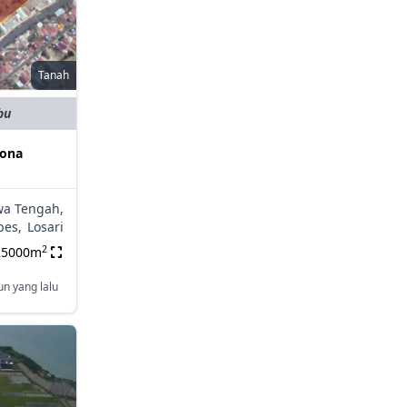
Tanah
bu
zona
wa Tengah,
bes,
Losari
2
25000m
un yang lalu