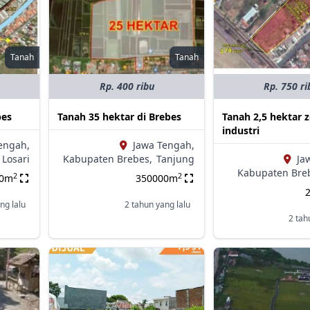
Tanah
Tanah
Rp. 400 ribu
Rp. 750 ri
bes
Tanah 35 hektar di Brebes
Tanah 2,5 hektar 
industri
engah,
Jawa Tengah,
Losari
Kabupaten Brebes,
Tanjung
Ja
Kabupaten Bre
2
2
00m
350000m
ng lalu
2 tahun yang lalu
2 tah