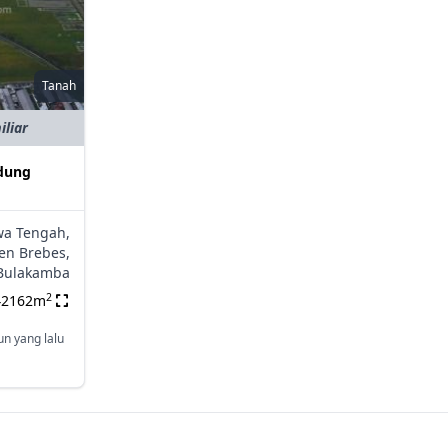
Tanah
iliar
edung
wa Tengah,
en Brebes,
Bulakamba
2
42162m
un yang lalu