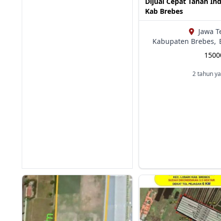
Dijual Cepat Tanah In
Kab Brebes
Jawa T
Kabupaten Brebes,
150
2 tahun ya