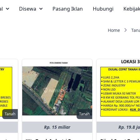
al
Disewa
Pasang Iklan
Hubungi
Kebija
Home
Tan
Tanah
Tanah
Rp. 15 miliar
Rp. 19.8 j