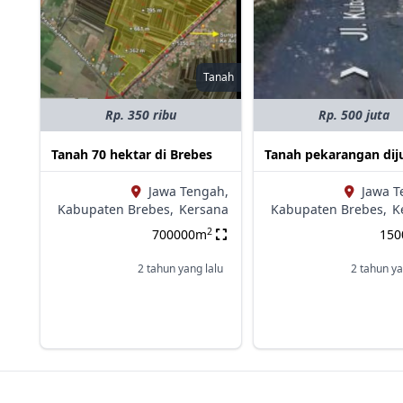
Tanah
Rp. 350 ribu
Rp. 500 juta
Tanah 70 hektar di Brebes
Tanah pekarangan dij
Jawa Tengah,
Jawa T
Kabupaten Brebes,
Kersana
Kabupaten Brebes,
K
2
700000m
15
2 tahun yang lalu
2 tahun ya