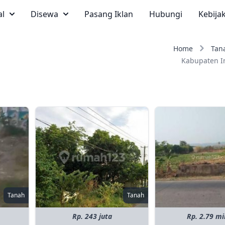
al
Disewa
Pasang Iklan
Hubungi
Kebija
Home
Tan
Kabupaten 
Tanah
Tanah
Rp. 243 juta
Rp. 2.79 mi