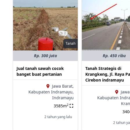
Tanah
Rp. 300 juta
Rp. 450 ribu
Jual tanah sawah cocok
Tanah Strategis di
banget buat pertanian
Krangkeng, Jl. Raya P
Cirebon indramayu
Jawa Barat,
Kabupaten Indramayu,
Jawa
Indramayu
Kabupaten Indr
Kra
2
3585m
34
2 tahun yang lalu
2 tahun ya