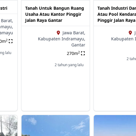
stri
Tanah Untuk Bangun Ruang
Tanah Industri D
Usaha Atau Kantor Pinggir
Atau Pool Kendar
Jalan Raya Gantar
Pinggir Jalan Ray
 Barat,
amayu,
ramayu
Jawa Barat,
Kabupaten Indramayu,
Kabupaten 
2
00m
Gantar
2
ng lalu
270m
2 tah
2 tahun yang lalu