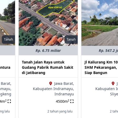
Tanah
Tanah
Rp. 6.75 miliar
Rp. 547.2 j
Tanah Jalan Raya untuk
Jl Kaliurang Km 10
antura
Gudang Pabrik Rumah Sakit
SHM Pekarangan, 
di Jatibarang
Siap Bangun
 Barat,
Jawa Barat,
amayu,
Kabupaten Indramayu,
Kabupaten I
ngkeng
Indramayu
Sliy
2
2
04m
4500m
ng lalu
2 tahun yang lalu
2 tah