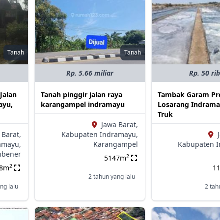
Tanah
Tanah
Rp. 5.66 miliar
Rp. 50 ri
Jalan
Tanah pinggir jalan raya
Tambak Garam Pro
ayu,
karangampel indramayu
Losarang Indrama
Truk
Jawa Barat,
 Barat,
Kabupaten Indramayu,
amayu,
Karangampel
Kabupaten I
hbener
2
5147m
2
28m
1
2 tahun yang lalu
ng lalu
2 tah