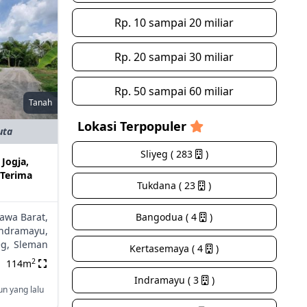
Rp. 10 sampai 20 miliar
Rp. 20 sampai 30 miliar
Rp. 50 sampai 60 miliar
Tanah
Lokasi Terpopuler
uta
Sliyeg ( 283
)
 Jogja,
Terima
Tukdana ( 23
)
Jawa Barat,
Bangodua ( 4
)
ndramayu,
eg,
Sleman
Kertasemaya ( 4
)
2
114m
Indramayu ( 3
)
un yang lalu