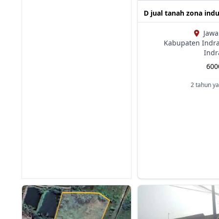
D jual tanah zona indu
Jawa
Kabupaten Indr
Ind
60
2 tahun ya