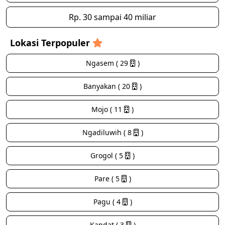
Rp. 30 sampai 40 miliar
Lokasi Terpopuler
Ngasem ( 29
)
Banyakan ( 20
)
Mojo ( 11
)
Ngadiluwih ( 8
)
Grogol ( 5
)
Pare ( 5
)
Pagu ( 4
)
Kandat ( 3
)