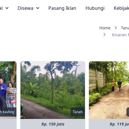
al
Disewa
Pasang Iklan
Hubungi
Kebija
Home
Tan
Kisaran 
h Kavling
Tanah
Rp. 150 juta
Rp. 119 ju