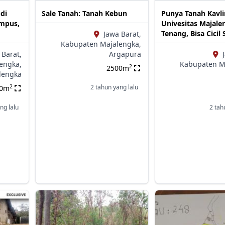
 di
Sale Tanah: Tanah Kebun
Punya Tanah Kavl
ampus,
Univesitas Majale
Tenang, Bisa Cicil
Jawa Barat,
Kabupaten Majalengka,
 Barat,
Argapura
engka,
Kabupaten M
2
2500m
lengka
2
2 tahun yang lalu
60m
ng lalu
2 tah