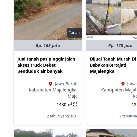
Tanah
Rp. 165 juta
Rp. 170 juta
Jual tanah pas pinggir jalan
Dijual Tanah Murah Di
akses truck Deket
BabakanKertajati
penduduk air banyak
Majalengka
Jawa Barat,
Jawa
Kabupaten Majalengka,
Kabupaten Majal
Maja
Ke
2
1430m
1
2 tahun yang lalu
2 tahun ya