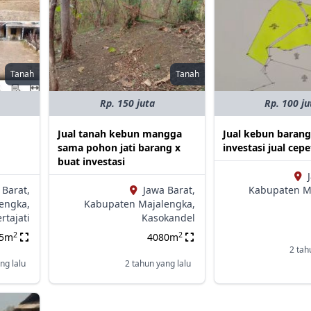
Tanah
Tanah
Rp. 150 juta
Rp. 100 ju
Jual tanah kebun mangga
Jual kebun barang
sama pohon jati barang x
investasi jual cepe
buat investasi
 Barat,
Jawa Barat,
Kabupaten M
engka,
Kabupaten Majalengka,
rtajati
Kasokandel
2
2
25m
4080m
2 tah
ng lalu
2 tahun yang lalu