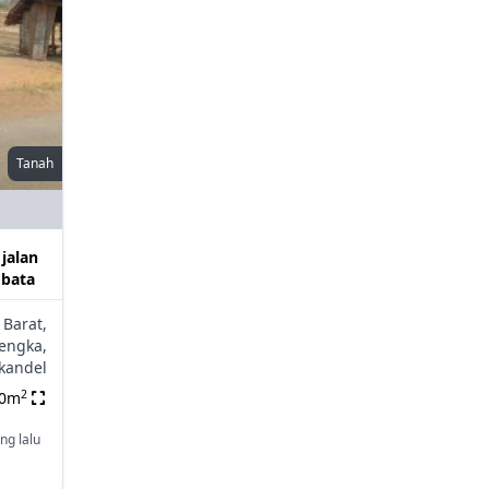
Tanah
 jalan
 bata
 Barat,
engka,
kandel
2
00m
ng lalu