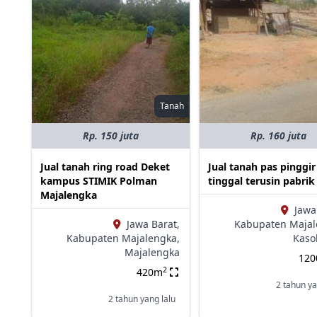
Tanah
Rp. 150 juta
Rp. 160 juta
Jual tanah ring road Deket
Jual tanah pas pinggir
kampus STIMIK Polman
tinggal terusin pabrik
Majalengka
Jawa
Jawa Barat,
Kabupaten Majal
Kabupaten Majalengka,
Kaso
Majalengka
12
2
420m
2 tahun ya
2 tahun yang lalu