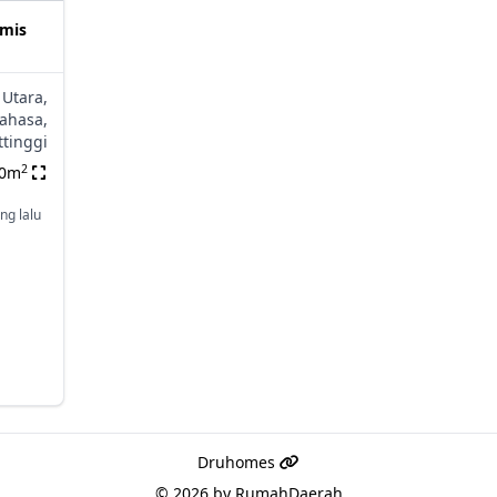
amis
 Utara,
ahasa,
ttinggi
2
40m
ng lalu
Druhomes
© 2026 by
RumahDaerah