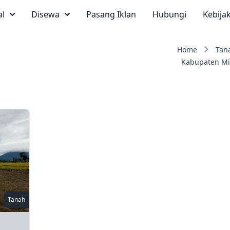
al
Disewa
Pasang Iklan
Hubungi
Kebija
Home
Tan
Kabupaten M
Tanah