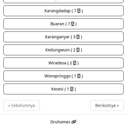
Karangdadap ( 7
)
Buaran ( 7
)
Karanganyar ( 3
)
Kedungwuni ( 2
)
Wiradesa ( 2
)
Wonopringgo ( 1
)
Kesesi ( 1
)
« Sebelumnya
Berikutnya »
Druhomes