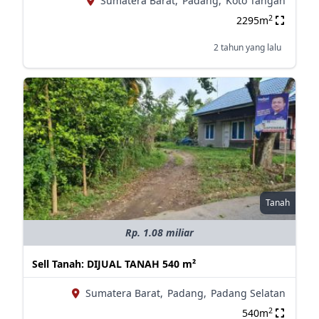
Sumatera Barat,
Padang,
Koto Tangah
2
2295m
2 tahun yang lalu
Tanah
Rp. 1.08 miliar
Sell Tanah: DIJUAL TANAH 540 m²
Sumatera Barat,
Padang,
Padang Selatan
2
540m