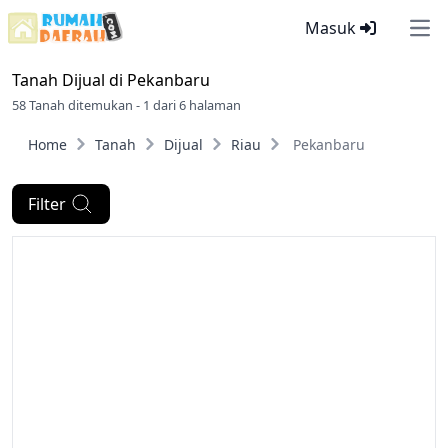
Masuk
Ope
Tanah Dijual di
Pekanbaru
58 Tanah ditemukan - 1 dari 6 halaman
Home
Tanah
Dijual
Riau
Pekanbaru
Filter