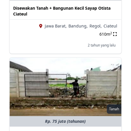
Disewakan Tanah + Bangunan Kecil Sayap Otista
Ciateul
Jawa Barat,
Bandung,
Regol,
Ciateul
2
610m
2 tahun yang lalu
Tanah
Rp. 75 juta (tahunan)