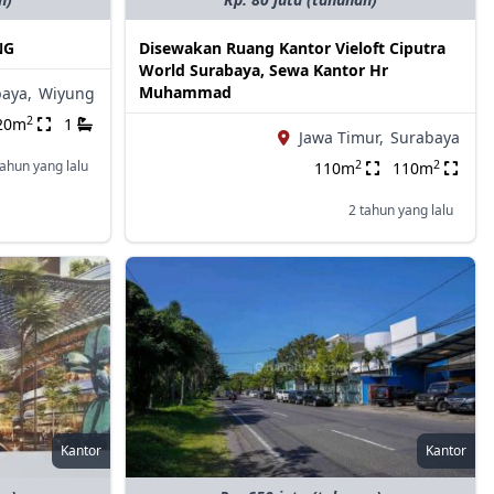
NG
Disewakan Ruang Kantor Vieloft Ciputra
World Surabaya, Sewa Kantor Hr
Muhammad
aya,
Wiyung
2
20m
1
Jawa Timur,
Surabaya
2
2
tahun yang lalu
110m
110m
2 tahun yang lalu
Kantor
Kantor