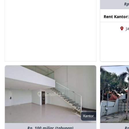
Rp
Rent Kantor
J
Kantor
Rp. 100 miliar (tahunan)
Rp