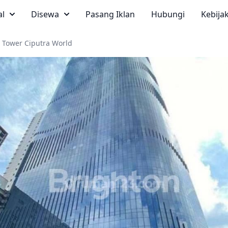
al
Disewa
Pasang Iklan
Hubungi
Kebija
e Tower Ciputra World