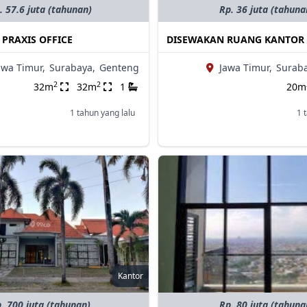
. 57.6 juta (tahunan)
Rp. 36 juta (tahuna
: PRAXIS OFFICE
DISEWAKAN RUANG KANTOR
awa Timur,
Surabaya,
Genteng
Jawa Timur,
Suraba
2
2
32m
32m
1
20m
1 tahun yang lalu
1 
Kantor
. 700 juta (tahunan)
Rp. 80 juta (tahuna