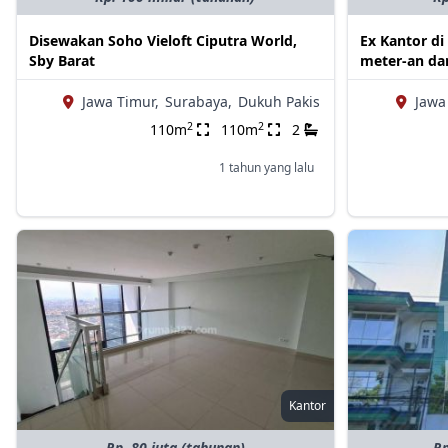
Disewakan Soho Vieloft Ciputra World,
Ex Kantor di
Sby Barat
meter-an dar
Jawa Timur,
Surabaya,
Dukuh Pakis
Jawa
2
2
110m
110m
2
1 tahun yang lalu
Kantor
Rp. 80 juta (tahunan)
Rp