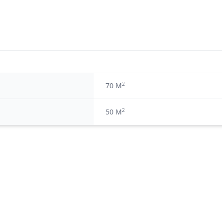
2
70 M
2
50 M