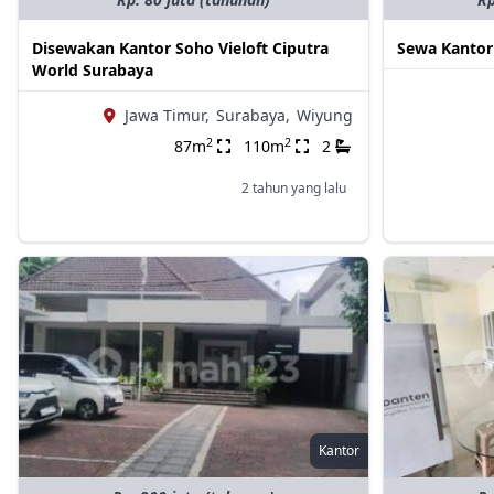
Disewakan Kantor Soho Vieloft Ciputra
Sewa Kantor
World Surabaya
Jawa Timur,
Surabaya,
Wiyung
2
2
87m
110m
2
2 tahun yang lalu
Kantor