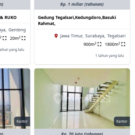
n)
Rp. 1 miliar (tahunan)
 & RUKO
Gedung Tegalsari,Kedungdoro,Basuki
Rahmat,
ya,
Genteng
Jawa Timur,
Surabaya,
Tegalsari
2
2
20m
2
2
900m
1800m
tahun yang lalu
1 tahun yang lalu
Kantor
Kantor
n)
Rp. 70 juta (tahunan)