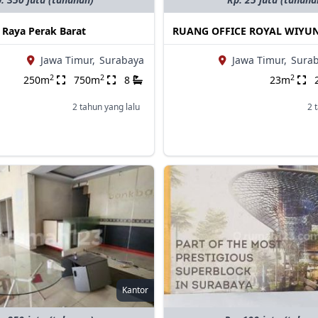
 Raya Perak Barat
RUANG OFFICE ROYAL WIYU
Jawa Timur,
Surabaya
Jawa Timur,
Surab
2
2
2
250m
750m
8
23m
2 tahun yang lalu
2 
Kantor