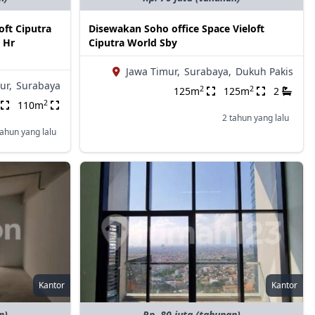
ft Ciputra
Disewakan Soho office Space Vieloft
 Hr
Ciputra World Sby
Jawa Timur,
Surabaya,
Dukuh Pakis
ur,
Surabaya
2
2
125m
125m
2
2
110m
2 tahun yang lalu
tahun yang lalu
Kantor
Kantor
n)
Rp. 80 juta (tahunan)