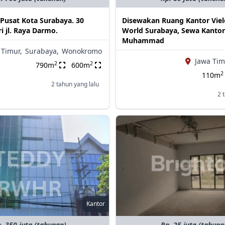
 Pusat Kota Surabaya. 30
Disewakan Ruang Kantor Vielo
i jl. Raya Darmo.
World Surabaya, Sewa Kantor
Muhammad
 Timur,
Surabaya,
Wonokromo
Jawa Tim
2
2
790m
600m
2
110m
2 tahun yang lalu
2 
Kantor
. 350 juta (tahunan)
Rp. 25 juta (tahuna