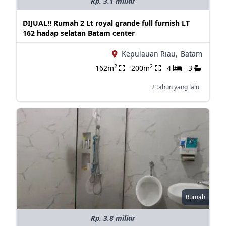
Rp. 3.1 miliar
DIJUAL!! Rumah 2 Lt royal grande full furnish LT
162 hadap selatan Batam center
Kepulauan Riau,
Batam
2
2
162m
200m
4
3
2 tahun yang lalu
Rumah
Rp. 3.8 miliar