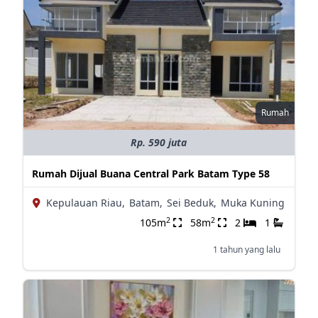
Rumah
Rp. 590 juta
Rumah Dijual Buana Central Park Batam Type 58
Kepulauan Riau,
Batam,
Sei Beduk,
Muka Kuning
2
2
105m
58m
2
1
1 tahun yang lalu