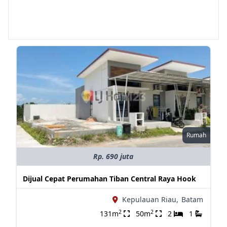
Rumah
Rp. 690 juta
Dijual Cepat Perumahan Tiban Central Raya Hook
Kepulauan Riau,
Batam
2
2
131m
50m
2
1