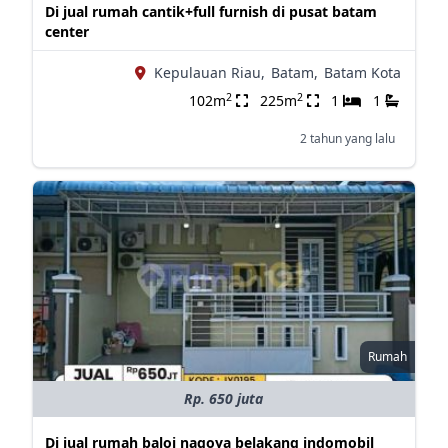
Di jual rumah cantik+full furnish di pusat batam
center
Kepulauan Riau,
Batam,
Batam Kota
2
2
102m
225m
1
1
2 tahun yang lalu
Rumah
Rp. 650 juta
Di jual rumah baloi nagoya belakang indomobil