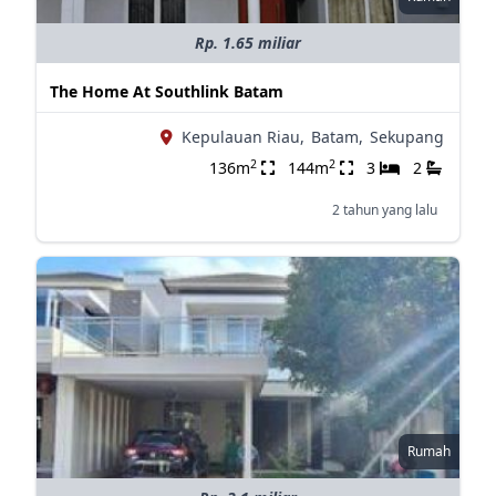
Rp. 1.65 miliar
The Home At Southlink Batam
Kepulauan Riau,
Batam,
Sekupang
2
2
136m
144m
3
2
2 tahun yang lalu
Rumah