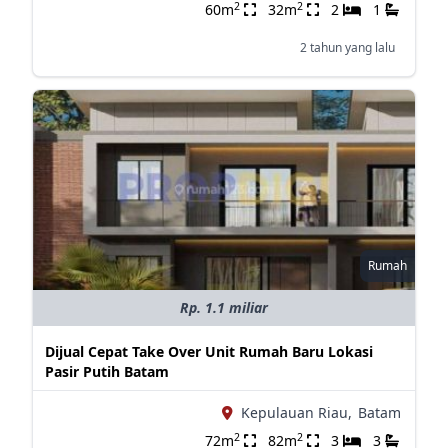
2
2
60m
32m
2
1
2 tahun yang lalu
Rumah
Rp. 1.1 miliar
Dijual Cepat Take Over Unit Rumah Baru Lokasi
Pasir Putih Batam
Kepulauan Riau,
Batam
2
2
72m
82m
3
3