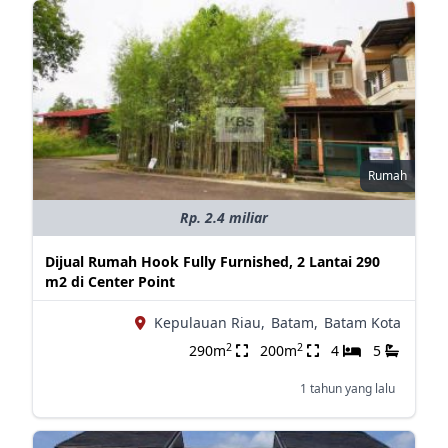
Rumah
Rp. 2.4 miliar
Dijual Rumah Hook Fully Furnished, 2 Lantai 290
m2 di Center Point
Kepulauan Riau,
Batam,
Batam Kota
2
2
290m
200m
4
5
1 tahun yang lalu