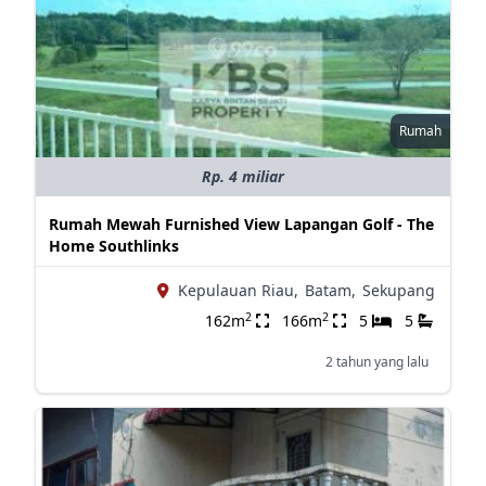
Rumah
Rp. 4 miliar
Rumah Mewah Furnished View Lapangan Golf - The
Home Southlinks
Kepulauan Riau,
Batam,
Sekupang
2
2
162m
166m
5
5
2 tahun yang lalu