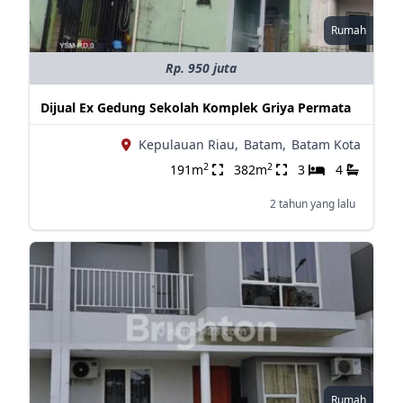
Rumah
Rp. 950 juta
Dijual Ex Gedung Sekolah Komplek Griya Permata
Kepulauan Riau,
Batam,
Batam Kota
2
2
191m
382m
3
4
2 tahun yang lalu
Rumah