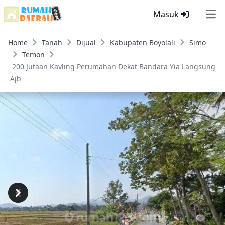
Masuk
Ope
Home
Tanah
Dijual
Kabupaten Boyolali
Simo
Temon
200 Jutaan Kavling Perumahan Dekat Bandara Yia Langsung
Ajb
Previous
Next