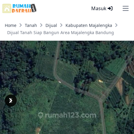
Masuk
Ope
Home
Tanah
Dijual
Kabupaten Majalengka
Dijual Tanah Siap Bangun Area Majalengka Bandung
Previous
Next