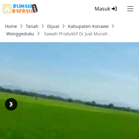
Masuk
Ope
Home
Tanah
Dijual
Kabupaten Konawe
Wonggeduku
Sawah Produktif Di Jual Murah .
Previous
Next