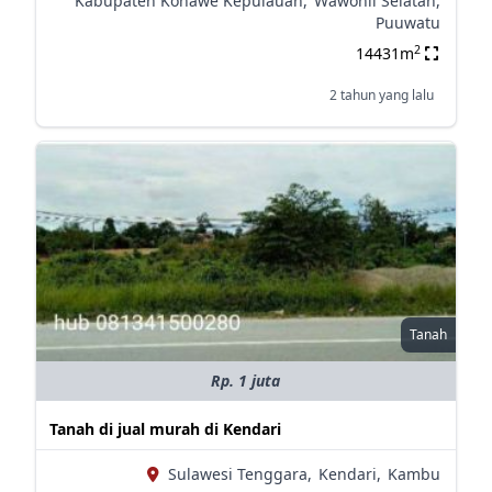
Kabupaten Konawe Kepulauan,
Wawonii Selatan,
Puuwatu
2
14431m
2 tahun yang lalu
Tanah
Rp. 1 juta
Tanah di jual murah di Kendari
Sulawesi Tenggara,
Kendari,
Kambu