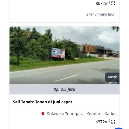
2
8672m
2 tahun yang lalu
Tanah
Rp. 3.5 juta
Sell Tanah: Tanah di jual cepat
Sulawesi Tenggara,
Kendari,
Kadia
2
4372m