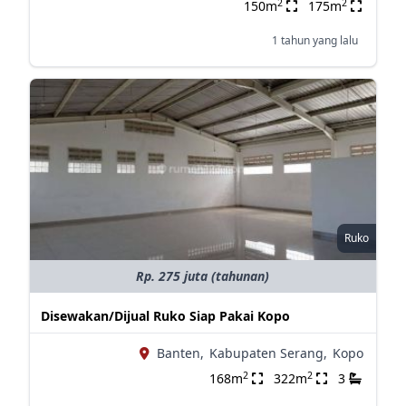
2
2
150m
175m
1 tahun yang lalu
Ruko
Rp. 275 juta (tahunan)
Disewakan/Dijual Ruko Siap Pakai Kopo
Banten,
Kabupaten Serang,
Kopo
2
2
168m
322m
3