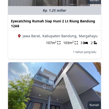
Rumah
Rp. 1.25 miliar
Eyecatching Rumah Siap Huni 2 Lt Riung Bandung
12A8
Jawa Barat,
Kabupaten Bandung,
Margahayu
2
2
107m
103m
3
2
1 tahun yang lalu
Rumah