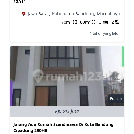
12A11
Jawa Barat,
Kabupaten Bandung,
Margahayu
2
2
70m
80m
3
2
1 tahun yang lalu
Rumah
Rp. 515 juta
Jarang Ada Rumah Scandinavia Di Kota Bandung
Cipadung 290H8