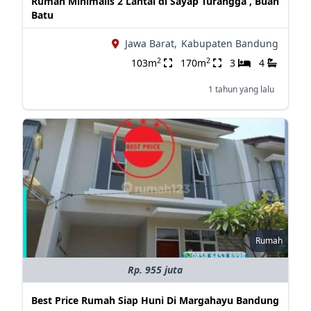
Rumah Minimalis 2 Lantai di Sayap Turangga , Buah
Batu
Jawa Barat,
Kabupaten Bandung
2
2
103m
170m
3
4
1 tahun yang lalu
Rumah
Rp. 955 juta
Best Price Rumah Siap Huni Di Margahayu Bandung