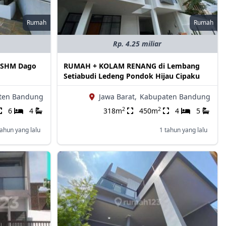
Rumah
Rumah
Rp. 4.25 miliar
s SHM Dago
RUMAH + KOLAM RENANG di Lembang
Setiabudi Ledeng Pondok Hijau Cipaku
ten Bandung
Jawa Barat,
Kabupaten Bandung
2
2
6
4
318m
450m
4
5
tahun yang lalu
1 tahun yang lalu