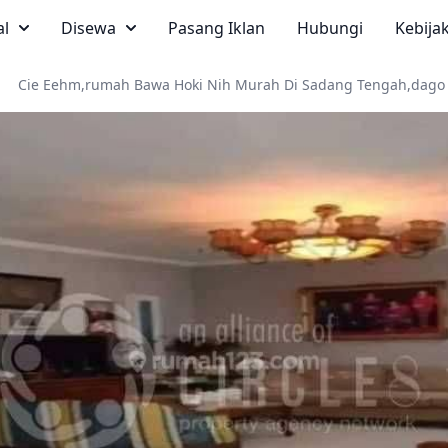
al
Disewa
Pasang Iklan
Hubungi
Kebija
Cie Eehm,rumah Bawa Hoki Nih Murah Di Sadang Tengah,dag