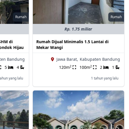
Rumah
Rumah
Rp. 1.75 miliar
SHM di
Rumah Dijual Minimalis 1.5 Lantai di
ondok Hijau
Mekar Wangi
ten Bandung
Jawa Barat,
Kabupaten Bandung
2
2
5
4
120m
100m
2
1
tahun yang lalu
1 tahun yang lalu