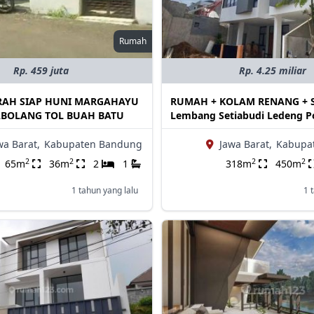
Rumah
Rp. 459 juta
Rp. 4.25 miliar
AH SIAP HUNI MARGAHAYU
RUMAH + KOLAM RENANG + 
ABOLANG TOL BUAH BATU
Lembang Setiabudi Ledeng P
wa Barat,
Kabupaten Bandung
Jawa Barat,
Kabupa
2
2
2
2
65m
36m
2
1
318m
450m
1 tahun yang lalu
1 