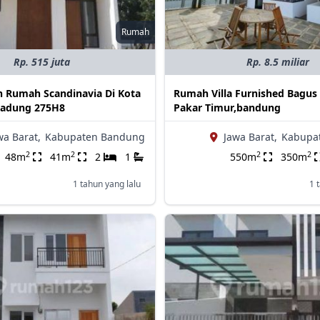
Rumah
Rp. 515 juta
Rp. 8.5 miliar
 Rumah Scandinavia Di Kota
Rumah Villa Furnished Bagu
padung 275H8
Pakar Timur,bandung
wa Barat,
Kabupaten Bandung
Jawa Barat,
Kabupa
2
2
2
2
48m
41m
2
1
550m
350m
1 tahun yang lalu
1 