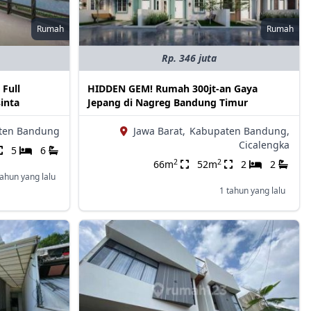
Rumah
Rumah
Rp. 346 juta
Full
HIDDEN GEM! Rumah 300jt-an Gaya
inta
Jepang di Nagreg Bandung Timur
ten Bandung
Jawa Barat,
Kabupaten Bandung,
Cicalengka
5
6
2
2
66m
52m
2
2
tahun yang lalu
1 tahun yang lalu