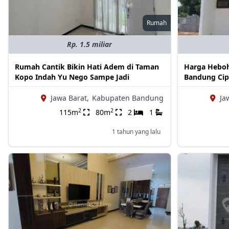
Rumah
Rp. 1.5 miliar
Rumah Cantik Bikin Hati Adem di Taman
Harga Heboh
Kopo Indah Yu Nego Sampe Jadi
Bandung Ci
Jawa Barat,
Kabupaten Bandung
Ja
2
2
115m
80m
2
1
1 tahun yang lalu