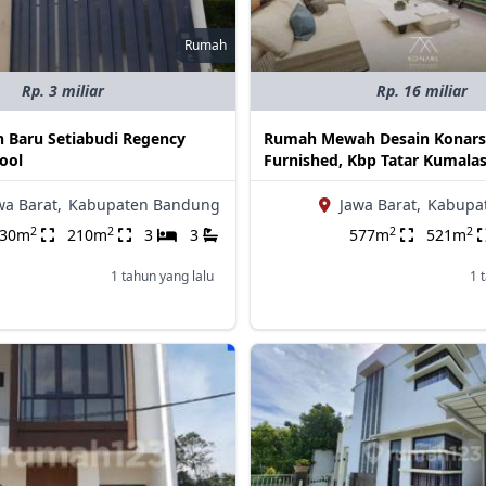
Rumah
Rp. 3 miliar
Rp. 16 miliar
h Baru Setiabudi Regency
Rumah Mewah Desain Konars 
ool
Furnished, Kbp Tatar Kumalas
wa Barat,
Kabupaten Bandung
Jawa Barat,
Kabupa
2
2
2
2
230m
210m
3
3
577m
521m
1 tahun yang lalu
1 