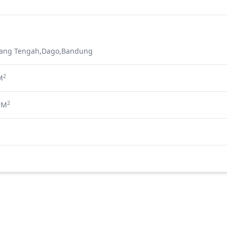
ang Tengah,Dago,Bandung
2
M
2
 M