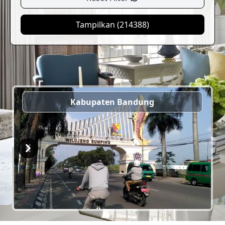
Tampilkan (
214388
)
Kabupaten Bandung
Previous
Next