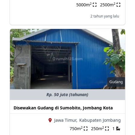
2
2
5000m
2500m
2 tahun yang lalu
Gudang
Rp. 50 juta (tahunan)
Disewakan Gudang di Sumobito, Jombang Kota
Jawa Timur,
Kabupaten Jombang
2
2
750m
250m
1