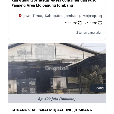
kan Gudang Strategis Akses Container dan Fuso
Panjang Area Mojoagung Jombang
Jawa Timur,
Kabupaten Jombang,
Mojoagung
2
2
5000m
2500m
2 tahun yang lalu
Gudang
Rp. 400 juta (tahunan)
GUDANG SIAP PAKAI MOJOAGUNG, JOMBANG