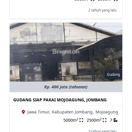
2 tahun yang lalu
Gudang
Rp. 400 juta (tahunan)
GUDANG SIAP PAKAI MOJOAGUNG, JOMBANG
Jawa Timur,
Kabupaten Jombang,
Mojoagung
2
2
5000m
2500m
7
2 tahun yang lalu