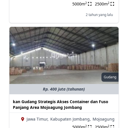
2
2
5000m
2500m
2 tahun yang lalu
Gudang
Rp. 400 juta (tahunan)
kan Gudang Strategis Akses Container dan Fuso
Panjang Area Mojoagung Jombang
Jawa Timur,
Kabupaten Jombang,
Mojoagung
2
2
5000m
2500m