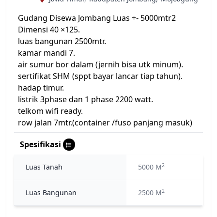
Gudang Disewa Jombang Luas +- 5000mtr2
Dimensi 40 ×125.
luas bangunan 2500mtr.
kamar mandi 7.
air sumur bor dalam (jernih bisa utk minum).
sertifikat SHM (sppt bayar lancar tiap tahun).
hadap timur.
listrik 3phase dan 1 phase 2200 watt.
telkom wifi ready.
row jalan 7mtr.(container /fuso panjang masuk)
Spesifikasi
2
Luas Tanah
5000 M
2
Luas Bangunan
2500 M