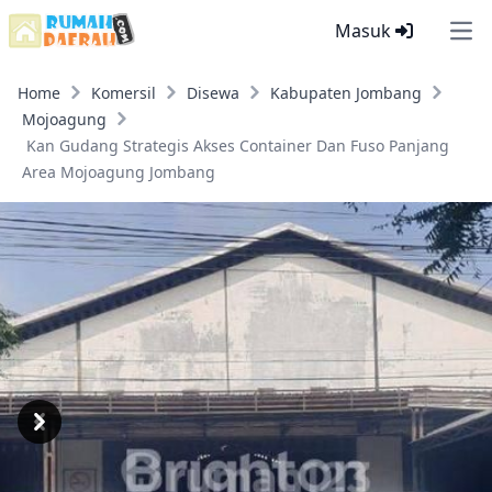
Masuk
Ope
Home
Komersil
Disewa
Kabupaten Jombang
Mojoagung
Kan Gudang Strategis Akses Container Dan Fuso Panjang
Area Mojoagung Jombang
Previous
Next