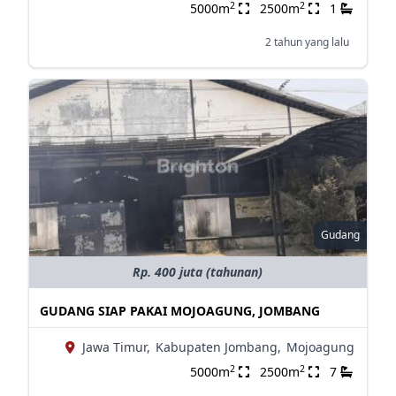
2
2
5000m
2500m
1
2 tahun yang lalu
Gudang
Rp. 400 juta (tahunan)
GUDANG SIAP PAKAI MOJOAGUNG, JOMBANG
Jawa Timur,
Kabupaten Jombang,
Mojoagung
2
2
5000m
2500m
7