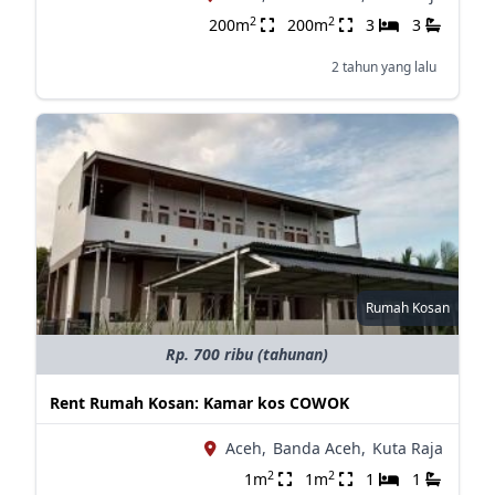
2
2
200m
200m
3
3
2 tahun yang lalu
Rumah Kosan
Rp. 700 ribu (tahunan)
Rent Rumah Kosan: Kamar kos COWOK
Aceh,
Banda Aceh,
Kuta Raja
2
2
1m
1m
1
1