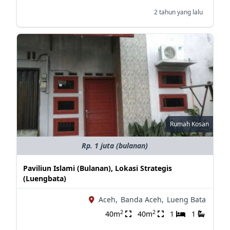
2 tahun yang lalu
Rumah Kosan
Rp. 1 juta (bulanan)
Paviliun Islami (Bulanan), Lokasi Strategis
(Luengbata)
Aceh,
Banda Aceh,
Lueng Bata
2
2
40m
40m
1
1