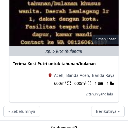
Rumah Kosan
Rp. 5 juta (bulanan)
Terima Kost Putri untuk tahunan/bulanan
Aceh,
Banda Aceh,
Banda Raya
2
2
600m
600m
1
1
2 tahun yang lalu
« Sebelumnya
Berikutnya »
Druhomes