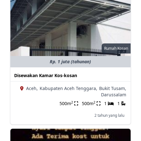
Rumah Kosan
Rp. 1 juta (tahunan)
Disewakan Kamar Kos-kosan
Aceh,
Kabupaten Aceh Tenggara,
Bukit Tusam,
Darussalam
2
2
500m
500m
1
1
2 tahun yang lalu