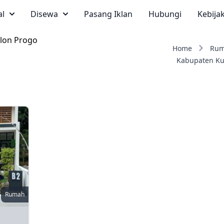
al
Disewa
Pasang Iklan
Hubungi
Kebija
ulon Progo
Home
Ru
Kabupaten Ku
Rumah