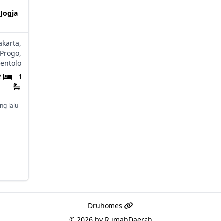
 Jogja
akarta,
Progo,
Sentolo
2
1
ng lalu
Druhomes
© 2026 by
RumahDaerah