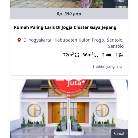
Rumah
Rp. 390 juta
Rumah Paling Laris Di Jogja Cluster Gaya Jepang
Di Yogyakarta,
Kabupaten Kulon Progo,
Sentolo,
Sentolo
2
2
72m
36m
2
1
1 tahun yang lalu
Rumah