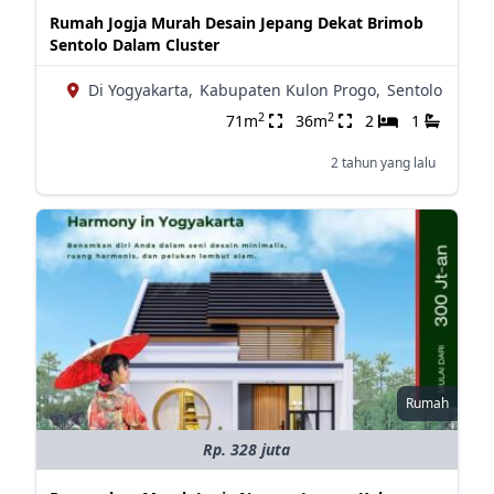
Rumah Jogja Murah Desain Jepang Dekat Brimob
Sentolo Dalam Cluster
Di Yogyakarta,
Kabupaten Kulon Progo,
Sentolo
2
2
71m
36m
2
1
2 tahun yang lalu
Rumah
Rp. 328 juta