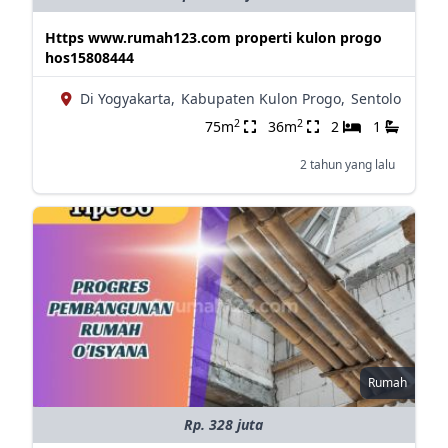
Https www.rumah123.com properti kulon progo
hos15808444
Di Yogyakarta,
Kabupaten Kulon Progo,
Sentolo
2
2
75m
36m
2
1
2 tahun yang lalu
Rumah
Rp. 328 juta