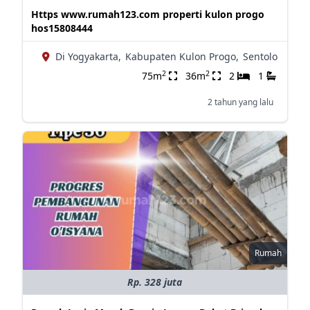
Https www.rumah123.com properti kulon progo
hos15808444
Di Yogyakarta,
Kabupaten Kulon Progo,
Sentolo
2
2
75m
36m
2
1
2 tahun yang lalu
Rumah
Rp. 328 juta