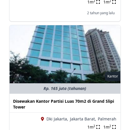
2
2
1m
1m
2 tahun yang lalu
Kantor
Rp. 165 juta (tahunan)
Disewakan Kantor Partisi Luas 70m2 di Grand Slipi
Tower
Dki Jakarta,
Jakarta Barat,
Palmerah
2
2
1m
1m