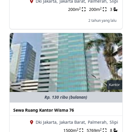
Dki Jakarta,
Jakarta Barat,
Palmerah,
Slipi
2
2
200m
200m
3
2 tahun yang lalu
Kantor
Rp. 130 ribu (bulanan)
Sewa Ruang Kantor Wisma 76
Dki Jakarta,
Jakarta Barat,
Palmerah,
Slipi
2
2
1500m
5769m
8