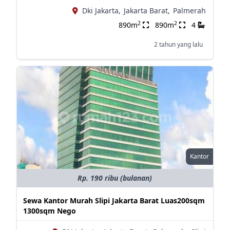
Dki Jakarta,
Jakarta Barat,
Palmerah
2
2
890m
890m
4
2 tahun yang lalu
Kantor
Rp. 190 ribu (bulanan)
Sewa Kantor Murah Slipi Jakarta Barat Luas200sqm
1300sqm Nego