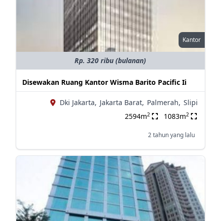
Kantor
Rp. 320 ribu (bulanan)
Disewakan Ruang Kantor Wisma Barito Pacific Ii
Dki Jakarta,
Jakarta Barat,
Palmerah,
Slipi
2
2
2594m
1083m
2 tahun yang lalu