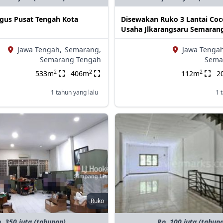
gus Pusat Tengah Kota
Disewakan Ruko 3 Lantai Co
Usaha Jlkarangsaru Semaran
Jawa Tengah,
Semarang,
Jawa Tengah
Semarang Tengah
Sema
2
2
2
533m
406m
112m
2
1 tahun yang lalu
1 
Ruko
. 350 juta (tahunan)
Rp. 100 juta (tahun