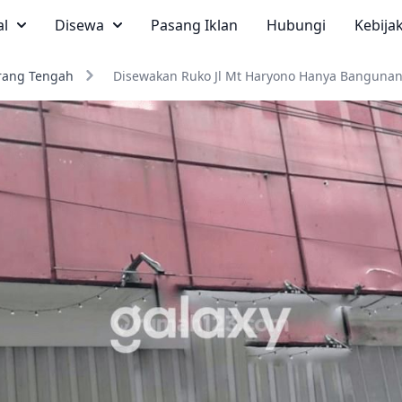
al
Disewa
Pasang Iklan
Hubungi
Kebija
ang Tengah
Disewakan Ruko Jl Mt Haryono Hanya Banguna