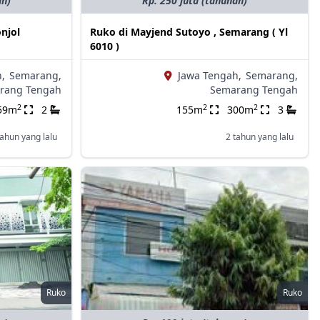
an)
Rp. 250 juta (tahunan)
njol
Ruko di Mayjend Sutoyo , Semarang ( Yl
6010 )
,
Semarang,
Jawa Tengah,
Semarang,
rang Tengah
Semarang Tengah
2
2
2
59m
2
155m
300m
3
tahun yang lalu
2 tahun yang lalu
Ruko
Ruko