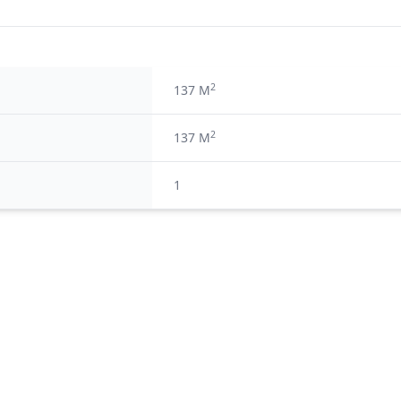
2
137 M
2
137 M
1