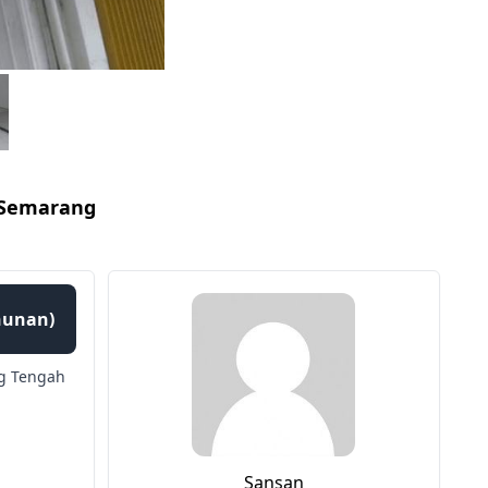
 Semarang
ahunan)
g Tengah
Sansan