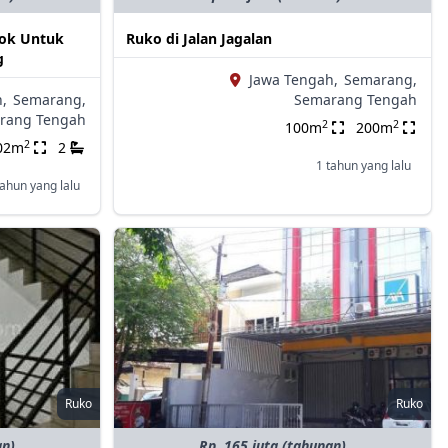
cok Untuk
Ruko di Jalan Jagalan
g
Jawa Tengah,
Semarang,
,
Semarang,
Semarang Tengah
rang Tengah
2
2
100m
200m
2
02m
2
1 tahun yang lalu
tahun yang lalu
Ruko
Ruko
an)
Rp. 165 juta (tahunan)