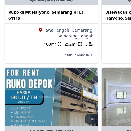
Ruko di Mt Haryono, Semarang Hl Ls
Disewakan Ru
6111s
Haryono, Se
Jawa Tengah,
Semarang,
Semarang Tengah
2
2
100m
252m
3
2 tahun yang lalu
Ruko