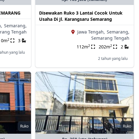
SEMARANG
Disewakan Ruko 3 Lantai Cocok Untuk
Usaha Di Jl. Karangsaru Semarang
,
Semarang,
rang Tengah
Jawa Tengah,
Semarang,
Semarang Tengah
2
10m
3
2
2
112m
202m
2
tahun yang lalu
2 tahun yang lalu
Ruko
Ruko