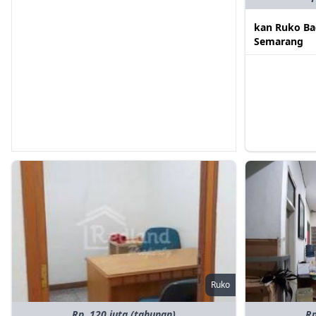
kan Ruko Ba
Semarang
Ruko
Rp. 120 juta (tahunan)
Rp