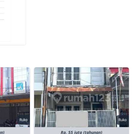
Ruko
Ruko
an)
Rp. 55 juta (tahunan)