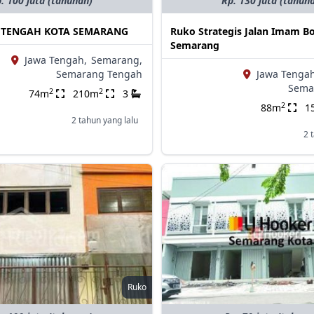
. 100 juta (tahunan)
Rp. 130 juta (tahun
I TENGAH KOTA SEMARANG
Ruko Strategis Jalan Imam Bo
Semarang
Jawa Tengah,
Semarang,
Semarang Tengah
Jawa Tengah
Sema
2
2
74m
210m
3
2
88m
1
2 tahun yang lalu
2 
Ruko