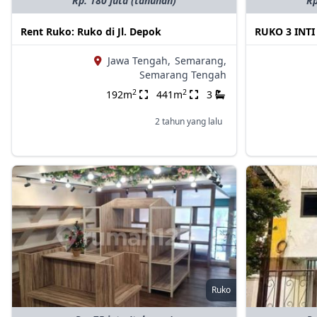
Rp. 180 juta (tahunan)
Rp
Rent Ruko: Ruko di Jl. Depok
RUKO 3 INT
Jawa Tengah,
Semarang,
Semarang Tengah
2
2
192m
441m
3
2 tahun yang lalu
Ruko