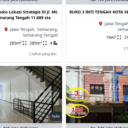
ko Lokasi Strategis Di Jl. Mt.
RUKO 3 INTI TENGAH KOTA 
marang Tengah 11.689 sta
Jawa Tengah
Jawa Tengah,
Semarang,
Sema
Semarang Tengah
2
74m
2
2
2
285m
285m
4
2 
2 tahun yang lalu
Ruko