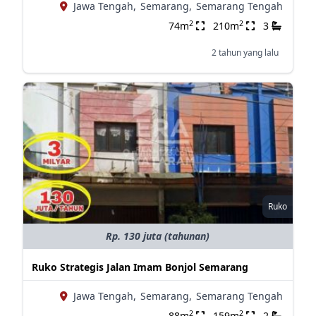
Jawa Tengah,
Semarang,
Semarang Tengah
2
2
74m
210m
3
2 tahun yang lalu
Ruko
Rp. 130 juta (tahunan)
Ruko Strategis Jalan Imam Bonjol Semarang
Jawa Tengah,
Semarang,
Semarang Tengah
2
2
88m
159m
2