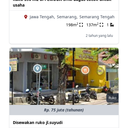
usaha
Jawa Tengah,
Semarang,
Semarang Tengah
2
2
198m
137m
1
2 tahun yang lalu
Ruko
Rp. 75 juta (tahunan)
Disewakan ruko jl.suyudi