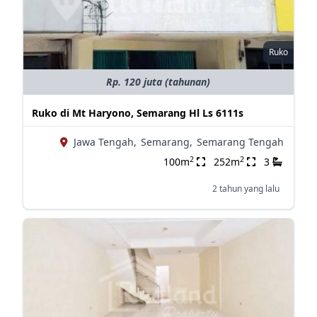
Ruko
Rp. 120 juta (tahunan)
Ruko di Mt Haryono, Semarang Hl Ls 6111s
Jawa Tengah,
Semarang,
Semarang Tengah
2
2
100m
252m
3
2 tahun yang lalu