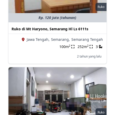
Ruko
Rp. 120 juta (tahunan)
Ruko di Mt Haryono, Semarang Hl Ls 6111s
Jawa Tengah,
Semarang,
Semarang Tengah
2
2
100m
252m
3
2 tahun yang lalu
Ruko