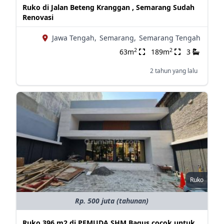
Ruko di Jalan Beteng Kranggan , Semarang Sudah
Renovasi
Jawa Tengah,
Semarang,
Semarang Tengah
2
2
63m
189m
3
2 tahun yang lalu
Ruko
Rp. 500 juta (tahunan)
Ruko 396 m2 di PEMUDA SHM Bagus cocok untuk