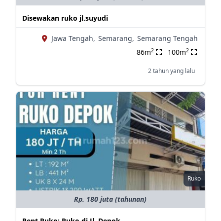
Disewakan ruko jl.suyudi
Jawa Tengah,
Semarang,
Semarang Tengah
2
2
86m
100m
2 tahun yang lalu
Ruko
Rp. 180 juta (tahunan)
Rent Ruko: Ruko di Jl. Depok