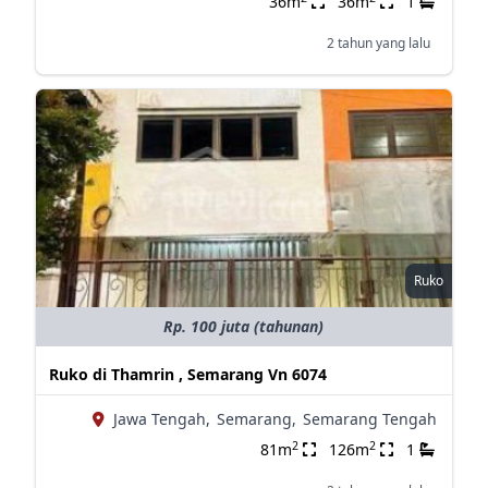
36m
36m
1
2 tahun yang lalu
Ruko
Rp. 100 juta (tahunan)
Ruko di Thamrin , Semarang Vn 6074
Jawa Tengah,
Semarang,
Semarang Tengah
2
2
81m
126m
1