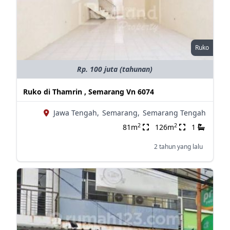
Ruko
Rp. 100 juta (tahunan)
Ruko di Thamrin , Semarang Vn 6074
Jawa Tengah,
Semarang,
Semarang Tengah
2
2
81m
126m
1
2 tahun yang lalu