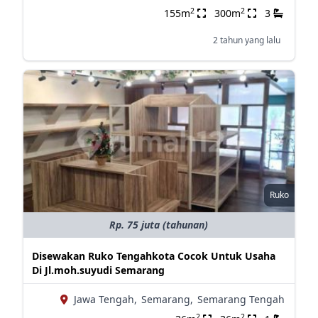
2
2
155m
300m
3
2 tahun yang lalu
Ruko
Rp. 75 juta (tahunan)
Disewakan Ruko Tengahkota Cocok Untuk Usaha
Di Jl.moh.suyudi Semarang
Jawa Tengah,
Semarang,
Semarang Tengah
2
2