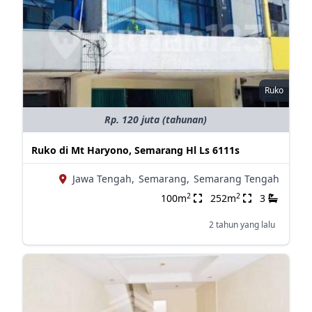
Ruko
Rp. 120 juta (tahunan)
Ruko di Mt Haryono, Semarang Hl Ls 6111s
Jawa Tengah,
Semarang,
Semarang Tengah
2
2
100m
252m
3
2 tahun yang lalu