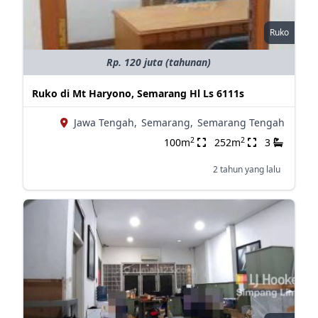
Ruko
Rp. 120 juta (tahunan)
Ruko di Mt Haryono, Semarang Hl Ls 6111s
Jawa Tengah,
Semarang,
Semarang Tengah
2
2
100m
252m
3
2 tahun yang lalu