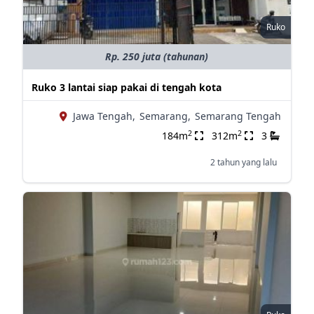
Ruko
Rp. 250 juta (tahunan)
Ruko 3 lantai siap pakai di tengah kota
Jawa Tengah,
Semarang,
Semarang Tengah
2
2
184m
312m
3
2 tahun yang lalu